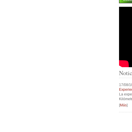
Notic
17/08/1
Experien
La expe
Kilómet
[
Más
]