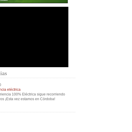
ias
0
cia eléctrica
riencia 100% Eléctrica sigue recorriendo
ros ¡Esta vez estamos en Córdoba!